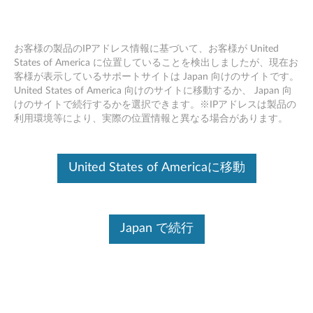
お客様の製品のIPアドレス情報に基づいて、お客様が United
States of America に位置していることを検出しましたが、現在お
客様が表示しているサポートサイトは Japan 向けのサイトです。
Skip to content
United States of America 向けのサイトに移動するか、 Japan 向
けのサイトで続行するかを選択できます。※IPアドレスは製品の
フラッシュ BIOS アップデート -
利用環境等により、実際の位置情報と異なる場合があります。
ThinkStation P910
フ
United States of Americaに移動
ラ
コンテンツ内容
ッ
Japan で続行
対象製品
追加情報
シ
ュ
ドライバー
B