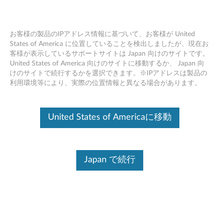
お客様の製品のIPアドレス情報に基づいて、お客様が United
States of America に位置していることを検出しましたが、現在お
客様が表示しているサポートサイトは Japan 向けのサイトです。
Skip to content
United States of America 向けのサイトに移動するか、 Japan 向
けのサイトで続行するかを選択できます。※IPアドレスは製品の
Intel Skycam ドライバー
利用環境等により、実際の位置情報と異なる場合があります。
(Windows 10 64bit) - ThinkPad
X1 Tablet (マシンタイプ 20GG,
United States of Americaに移動
20GH)
I
Japan で続行
n
コンテンツ内容
t
対象製品
追加情報
e