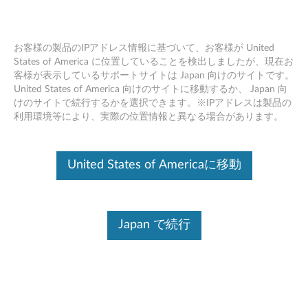
お客様の製品のIPアドレス情報に基づいて、お客様が United
States of America に位置していることを検出しましたが、現在お
客様が表示しているサポートサイトは Japan 向けのサイトです。
Skip to content
United States of America 向けのサイトに移動するか、 Japan 向
けのサイトで続行するかを選択できます。※IPアドレスは製品の
NVIDIA Optimus ディスプレイ
利用環境等により、実際の位置情報と異なる場合があります。
ドライバー (Windows 8.1 64bit/
7 64bit) - ThinkPad P40 Yoga
United States of Americaに移動
N
V
Japan で続行
コンテンツ内容
I
対象製品
追加情報
D
I
ドライバー