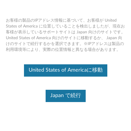
お客様の製品のIPアドレス情報に基づいて、お客様が United
States of America に位置していることを検出しましたが、現在お
客様が表示しているサポートサイトは Japan 向けのサイトです。
Skip to content
United States of America 向けのサイトに移動するか、 Japan 向
けのサイトで続行するかを選択できます。※IPアドレスは製品の
BIOS アップデート (ユーティリ
利用環境等により、実際の位置情報と異なる場合があります。
ティ および 起動CD用)
(Windows 10 64bit/ 8.1 64bit/ 7
United States of Americaに移動
32bit, 64bit/ Linux) - ThinkPad
X1 Carbon (マシンタイプ 20FB,
Japan で続行
20FC), X1 Yoga (マシンタイプ
20FQ, 20FR)
B