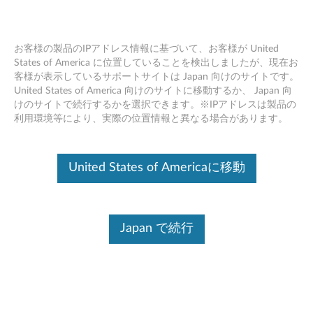
お客様の製品のIPアドレス情報に基づいて、お客様が United
States of America に位置していることを検出しましたが、現在お
客様が表示しているサポートサイトは Japan 向けのサイトです。
Skip to content
United States of America 向けのサイトに移動するか、 Japan 向
けのサイトで続行するかを選択できます。※IPアドレスは製品の
BIOS アップデート (ユーティリ
利用環境等により、実際の位置情報と異なる場合があります。
ティ および 起動CD用)
(Windows 10 64bit/ 8.1 64bit/ 8
United States of Americaに移動
32bit, 64bit/ 7 32bit, 64bit) -
ThinkPad L450
Japan で続行
B
I
コンテンツ内容
O
対象製品
追加情報