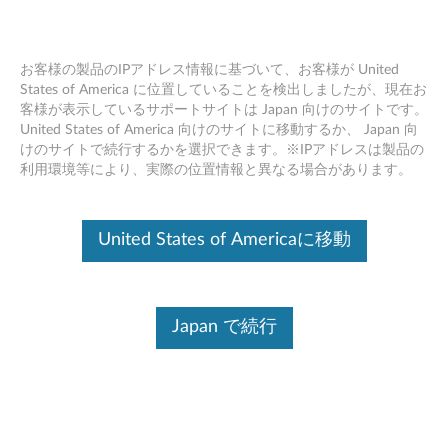
お客様の製品のIPアドレス情報に基づいて、お客様が United
States of America に位置していることを検出しましたが、現在お
客様が表示しているサポートサイトは Japan 向けのサイトです。
Skip to content
United States of America 向けのサイトに移動するか、 Japan 向
けのサイトで続行するかを選択できます。※IPアドレスは製品の
ThinkPad UltraNav ドライバー
利用環境等により、実際の位置情報と異なる場合があります。
(Windows 8.1 64bit) - ThinkPad
E440, E540
United States of Americaに移動
T
h
ドライバー
Japan で続行
i
個別ダウンロード
n
ファイル名
ThinkPad UltraNav ドライバ
k
ー