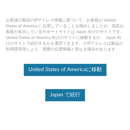
お客様の製品のIPアドレス情報に基づいて、お客様が United
States of America に位置していることを検出しましたが、現在お
客様が表示しているサポートサイトは Japan 向けのサイトです。
Skip to content
United States of America 向けのサイトに移動するか、 Japan 向
けのサイトで続行するかを選択できます。※IPアドレスは製品の
フラッシュ BIOS アップデート -
利用環境等により、実際の位置情報と異なる場合があります。
ThinkCentre M72e (Tiny)
フ
United States of Americaに移動
ラ
コンテンツ内容
ッ
Japan で続行
対象製品
追加情報
シ
ュ
ドライバー
B