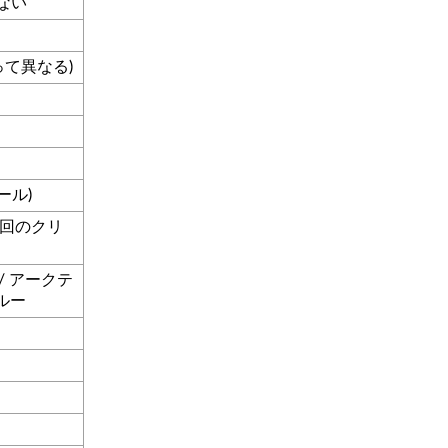
しない
って異なる)
ール)
万回のクリ
/ アークテ
ルー