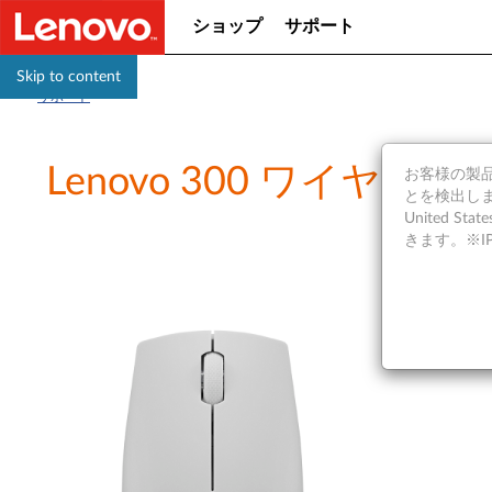
ショップ
サポート
Skip to content
サポート
Lenovo 300 ワイヤ
お客様の製品の
とを検出しま
United S
きます。※