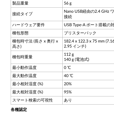
製品重量
56 g
Nano USB経由の2.4 GHz
接続タイプ
接続
ハードウェア要件
USB Type-A ポート搭載の
梱包形態
ブリスターパック
梱包時寸法 (長さ x 奥行 x
182.4 x 122.3 x 75 mm (7.16
2.95 インチ)
高さ)
112 g
梱包時重量
140 g (電池式)
最小動作温度
0 ℃
最大動作温度
40 ℃
最小相対湿度 (%)
20%
最大相対湿度 (%)
95%
スマート検索の可視性
あり
各種認定