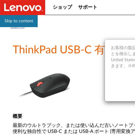
ショップ
サポート
Skip to content
サポート
ThinkPad USB-C
お客様の製品の
とを検出しま
United S
きます。※
概要
最新のウルトラブック、または使い込んだ古いノートブックで
便利な独自性で USB-C または USB-A ポート (専