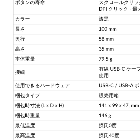
ボタンの寿命
スクロールクリック -
DPI クリック - 最
カラー
漆黒
長さ
100 mm
奥行
58 mm
高さ
35 mm
本体重量
79.5 g
有線 USB-C ケー
接続
使用
使用できるハードウェア
USB-C / USB-
梱包タイプ
販売用箱
梱包時寸法 (L x D x H)
141 x 99 x 47, mm
梱包時重量
146 g
最低温度
摂氏0度
最高温度
摂氏40度