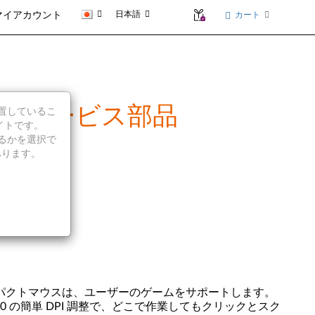
日本語
カート
マイアカウント
の概要とサービス部品
に位置しているこ
イトです。
続行するかを選択で
あります。
線コンパクトマウスは、ユーザーのゲームをサポートします。
00 の簡単 DPI 調整で、どこで作業してもクリックとスク