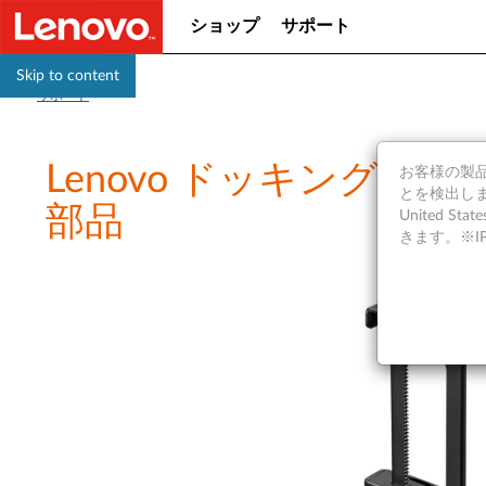
ショップ
サポート
Skip to content
サポート
Lenovo ドッキング
お客様の製品の
とを検出しま
部品
United S
きます。※