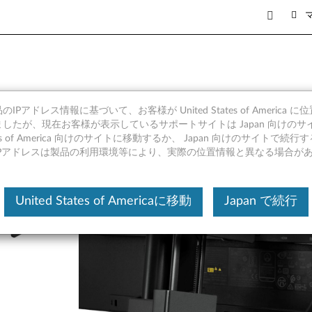
・ステーション・マウントキット
IPアドレス情報に基づいて、お客様が United States of America 
したが、現在お客様が表示しているサポートサイトは Japan 向けのサ
tates of America 向けのサイトに移動するか、 Japan 向けのサイトで
IPアドレスは製品の利用環境等により、実際の位置情報と異なる場合が
United States of Americaに移動
Japan で続行