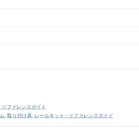
- リファレンスガイド
, 取り付け具, レールキット - リファレンスガイド