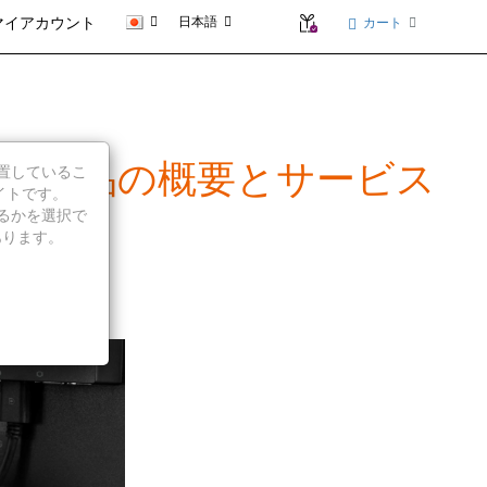
日本語
カート
マイアカウント
 - 製品の概要とサービス
に位置しているこ
イトです。
続行するかを選択で
あります。