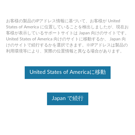
お客様の製品のIPアドレス情報に基づいて、お客様が United
States of America に位置していることを検出しましたが、現在お
客様が表示しているサポートサイトは Japan 向けのサイトです。
ThinkStation Nvidia Quadro P1000 4GB
Skip to content
United States of America 向けのサイトに移動するか、 Japan 向
GDDR5 Mini DP * 4 グラフィックカー
けのサイトで続行するかを選択できます。※IPアドレスは製品の
ド HP ブラケット (4X60N86661)
利用環境等により、実際の位置情報と異なる場合があります。
United States of Americaに移動
Japan で続行