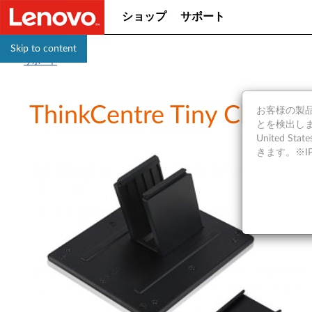
ショップ
サポート
Skip to content
サポート
ThinkCentre Tiny 
お客様の製品の
とを検出しま
United S
きます。※