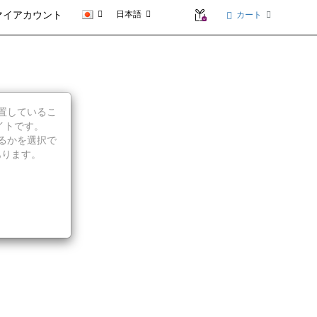
日本語
カート
マイアカウント
II
に位置しているこ
イトです。
続行するかを選択で
あります。