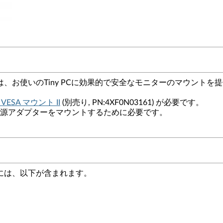
ントキット II は、お使いのTiny PCに効果的で安全なモニターの
ny VESA マウント II
(別売り, PN:4XF0N03161) が必要です。
iny PCの電源アダプターをマウントするために必要です。
ト II には、以下が含まれます。