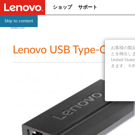
ショップ
サポート
Skip to content
サポート
Lenovo USB Type
お客様の製品の
とを検出しま
United S
きます。※