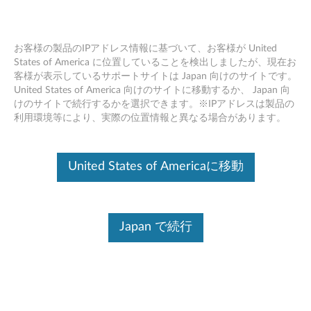
お客様の製品のIPアドレス情報に基づいて、お客様が United
States of America に位置していることを検出しましたが、現在お
客様が表示しているサポートサイトは Japan 向けのサイトです。
BKC800用Bluetooth キーボード 使用上
Skip to content
United States of America 向けのサイトに移動するか、 Japan 向
の注意 - YOGA Tablet 2 (1050）/YOGA
けのサイトで続行するかを選択できます。※IPアドレスは製品の
Tablet 2 with Windows (1051）
利用環境等により、実際の位置情報と異なる場合があります。
マニュアルの表示、またはダウンロードするにはこちらを
クリックしてください。:
BKC800用Bluetooth キーボード
United States of Americaに移動
使用上の注意 - YOGA Tablet 2 (1050）/YOGA Tablet 2 with
Windows (1051）
ドキュメント ID:
ACC100158
Japan で続行
リリース日:
2015年01月23日
最終更新日:
2023年02月02日
この情報はお役に立ちましたか?