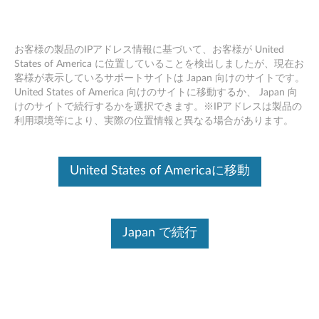
お客様の製品のIPアドレス情報に基づいて、お客様が United
States of America に位置していることを検出しましたが、現在お
客様が表示しているサポートサイトは Japan 向けのサイトです。
ネットワーキング
Skip to content
United States of America 向けのサイトに移動するか、 Japan 向
けのサイトで続行するかを選択できます。※IPアドレスは製品の
利用環境等により、実際の位置情報と異なる場合があります。
ネットワーキングおよびI/Oアダプター
ThinkCentre Tiny I/O拡張ボックス
United States of Americaに移動
(4XF0E53145)
ThinkServer I350-T4 AnyFabric 1Gb 4 Port Base-T
Ethernet Adapter by Intel (4XC0F28740)
(英語)
Japan で続行
ThinkServer X540-T2 AnyFabric 10Gb 2 Port
Base-T Ethernet Adapter by Intel (4XC0F28741)
(英語)
ThinkServer I350-T4 PCIe 1Gb 4 Port Base-T
Ethernet Adapter by Intel (4XC0F28731)
(英語)
ThinkServer X540-T2 PCIe 10Gb 2 Port Base-T