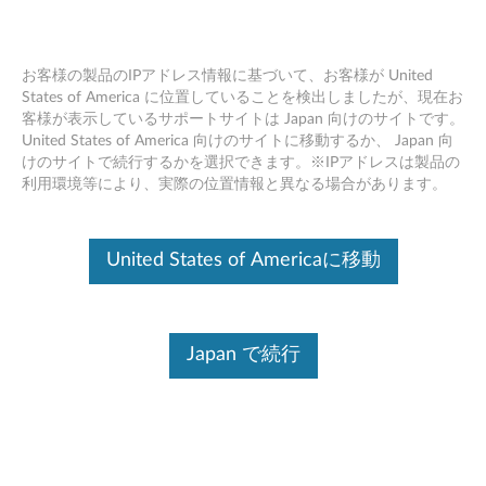
お客様の製品のIPアドレス情報に基づいて、お客様が United
States of America に位置していることを検出しましたが、現在お
客様が表示しているサポートサイトは Japan 向けのサイトです。
ストレージ
Skip to content
United States of America 向けのサイトに移動するか、 Japan 向
けのサイトで続行するかを選択できます。※IPアドレスは製品の
利用環境等により、実際の位置情報と異なる場合があります。
ストレージ
ThinkServer LSI9280-8e 6Gb SAS RAIDアダプタ
United States of Americaに移動
ー (4XB0F28645)
(英語)
ThinkServer RAID 110i RAID 5 Upgrade
(4XB0F28690)
Japan で続行
ThinkServer RAID 720i 1GB Modular DRAM
Upgrade (4XB0F28695)
ThinkServer RAID 720i 1GB Modular Flash and
Supercapacitor Upgrade (4XB0F28696)