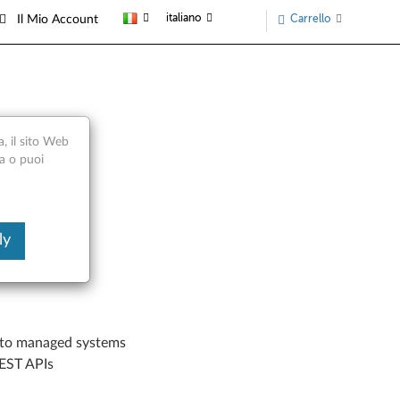
italiano
Carrello
Il Mio Account
a, il sito Web
ca o puoi
ly
 to managed systems
REST APIs