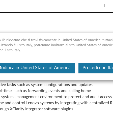
o IP, rileviamo che ti trovi fisicamente in United States of America; tuttavi
alizzando è il sito Italy, potremmo inoltrarti al sito United States of Ameri
 il sito Italy.
t application. For free.
odifica in United States of America
Procedi con Ita
liver Lenovo hardware systems
itive tasks such as system configurations and updates
al-time, such as forwarding events and calling home
e systems management environment to protect and audit access
fine and control Lenovo systems by integrating with centralized 
rough XClarity Integrator software plugins