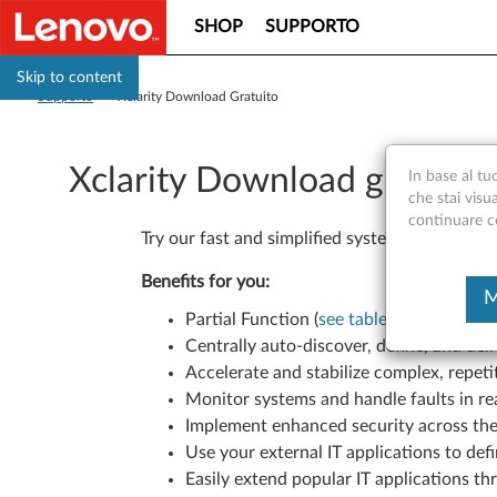
SHOP
SUPPORTO
Skip to content
Supporto
>
Xclarity Download Gratuito
Xclarity Download gratuito
In base al tu
che stai visu
continuare con
Try our fast and simplified systems managemen
Benefits for you:
M
Partial Function (
see table here
)
Centrally auto-discover, define, and de
Accelerate and stabilize complex, repet
Monitor systems and handle faults in re
Implement enhanced security across th
Use your external IT applications to de
Easily extend popular IT applications th