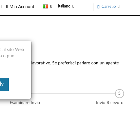
italiano
Carrello
Il Mio Account
a, il sito Web
ca o puoi
e prossime 24 ore lavorative. Se preferisci parlare con un agente
ly
Esaminare Invio
Invio Ricevuto