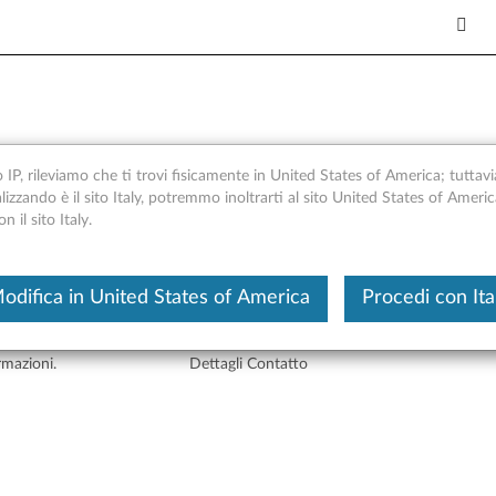
o IP, rileviamo che ti trovi fisicamente in United States of America; tuttavi
alizzando è il sito Italy, potremmo inoltrarti al sito United States of Ameri
 il sito Italy.
o. Se sono necessarie ulteriori informazioni, riceverai una richiamata nell
odifica in United States of America
Procedi con Ita
rmazioni.
Dettagli Contatto