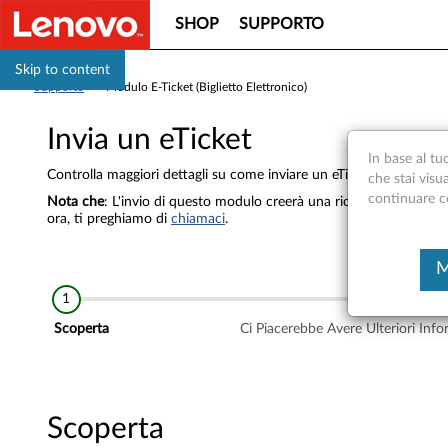
SHOP
SUPPORTO
Skip to content
Supporto
>
Modulo E-Ticket (Biglietto Elettronico)
Invia un eTicket
In base al tu
Controlla maggiori dettagli su come inviare un eTicket
qui
.
che stai visu
continuare con
Nota che
: L'invio di questo modulo creerà una richiesta di servizi
ora, ti preghiamo di
chiamaci
.
M
Scoperta
Ci Piacerebbe Avere Ulteriori Info
Scoperta