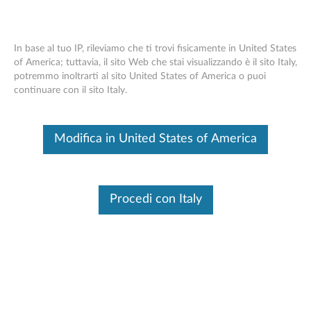
In base al tuo IP, rileviamo che ti trovi fisicamente in United States
of America; tuttavia, il sito Web che stai visualizzando è il sito Italy,
potremmo inoltrarti al sito United States of America o puoi
Skip to content
continuare con il sito Italy.
Trova un centro di
assistenza Lenovo o un
Modifica in United States of America
rivenditore
Nota
:
Per i fornitori di servizi smartphone Motorola,
Procedi con Italy
cliccare qui...
Paese
Paese