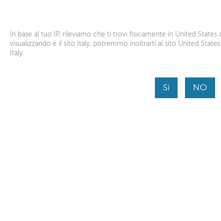
Lenovo Help
Lenovo Inc.
Scarica dallo store APP
In base al tuo IP, rileviamo che ti trovi fisicamente in United States 
visualizzando è il sito Italy, potremmo inoltrarti al sito United Stat
Italy.
Home
Skip to content
Sì
NO
Before you submit a service request, we would like
helping us get better understanding of your device
continua