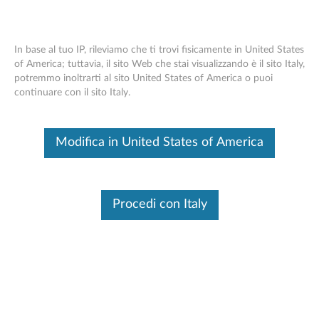
In base al tuo IP, rileviamo che ti trovi fisicamente in United States
of America; tuttavia, il sito Web che stai visualizzando è il sito Italy,
potremmo inoltrarti al sito United States of America o puoi
Skip to content
continuare con il sito Italy.
ATI Mobility Radeon HD 5470
Modifica in United States of America
per Windows 7 (32 e 64 bit) -
ThinkPad Edge 14 ed Edge E40
(tipo di macchina 0199)
Procedi con Italy
A
T
Driver disponibili
I
Download Individuali
M
Nome Del File
AMD Graphic and AHCI