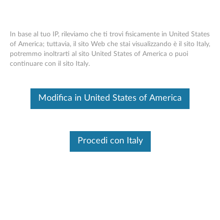
Cambia prodotto
In base al tuo IP, rileviamo che ti trovi fisicamente in United States
Inserire il tuo numero di serie per vedere le opzioni di
of America; tuttavia, il sito Web che stai visualizzando è il sito Italy,
assistenza disponibili
potremmo inoltrarti al sito United States of America o puoi
Contattaci
Skip to content
continuare con il sito Italy.
Nessun Prodotto Selezionato
Cambia prodotto
Modifica in United States of America
Aiutarmi a trovare il mio prodotto
Contattaci
Procedi con Italy
Sfogliare per
prodotto
Find Your Product
Seleziona il tuo
prodotto dall'elenco
Inserisci il numero di serie o seleziona il prodotto.