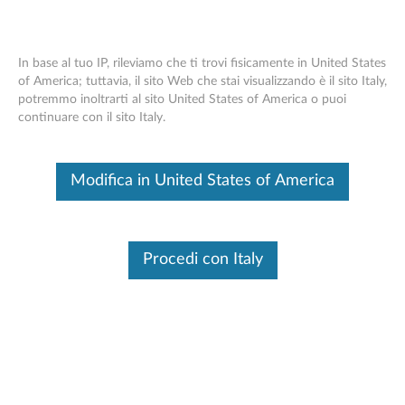
In base al tuo IP, rileviamo che ti trovi fisicamente in United States
of America; tuttavia, il sito Web che stai visualizzando è il sito Italy,
potremmo inoltrarti al sito United States of America o puoi
Lenovo Legion Tastiera e Mouse da
Skip to content
continuare con il sito Italy.
Gioco KM310 RGB - Panoramica e Parti
di Ricambio
Modifica in United States of America
Questo è un articolo tradotto automaticamente, fai clic qui per
visualizzare la versione originale in inglese.
Procedi con Italy