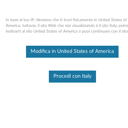
In base al tuo IP, rileviamo che ti trovi fisicamente in United States of
America; tuttavia, il sito Web che stai visualizzando è il sito Italy, po
inoltrarti al sito United States of America o puoi continuare con il sito 
Lenovo Essential Wireless Combo
Skip to content
Keyboard & Mouse Gen2
Modifica in United States of America
Questo è un articolo tradotto automaticamente, fai clic qui per
visualizzare la versione originale in inglese.
Procedi con Italy