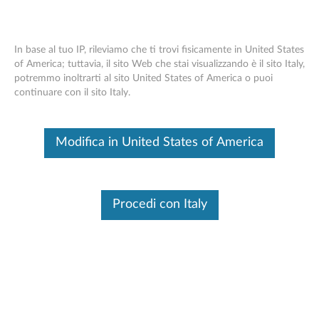
In base al tuo IP, rileviamo che ti trovi fisicamente in United States
of America; tuttavia, il sito Web che stai visualizzando è il sito Italy,
potremmo inoltrarti al sito United States of America o puoi
Cuffie VoIP cablate Lenovo (team) -
Skip to content
continuare con il sito Italy.
Panoramica e parti
Questo è un articolo tradotto automaticamente, fai clic qui per
Modifica in United States of America
visualizzare la versione originale in inglese.
Procedi con Italy
Panoramica