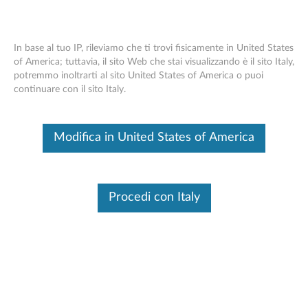
In base al tuo IP, rileviamo che ti trovi fisicamente in United States
of America; tuttavia, il sito Web che stai visualizzando è il sito Italy,
potremmo inoltrarti al sito United States of America o puoi
Mouse USB biometrico con impronte
Skip to content
continuare con il sito Italy.
digitali Lenovo Gen 2 - Panoramica e
parti
Modifica in United States of America
Questo è un articolo tradotto automaticamente, fai clic qui per
visualizzare la versione originale in inglese.
Procedi con Italy