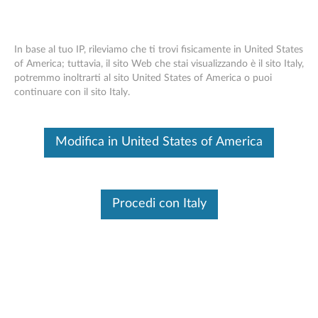
In base al tuo IP, rileviamo che ti trovi fisicamente in United States
of America; tuttavia, il sito Web che stai visualizzando è il sito Italy,
potremmo inoltrarti al sito United States of America o puoi
Auricolare USB Lenovo 110 -
Skip to content
continuare con il sito Italy.
Panoramica e parti di ricambio
Questo è un articolo tradotto automaticamente, fai clic qui per
Modifica in United States of America
visualizzare la versione originale in inglese.
Procedi con Italy