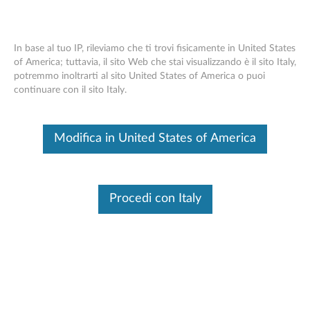
In base al tuo IP, rileviamo che ti trovi fisicamente in United States
of America; tuttavia, il sito Web che stai visualizzando è il sito Italy,
potremmo inoltrarti al sito United States of America o puoi
Dock ThinkPad Thunderbolt 3 -
Skip to content
continuare con il sito Italy.
Panoramica e parti di servizio
Questo è un articolo tradotto automaticamente, fai clic qui per
Modifica in United States of America
visualizzare la versione originale in inglese.
Procedi con Italy