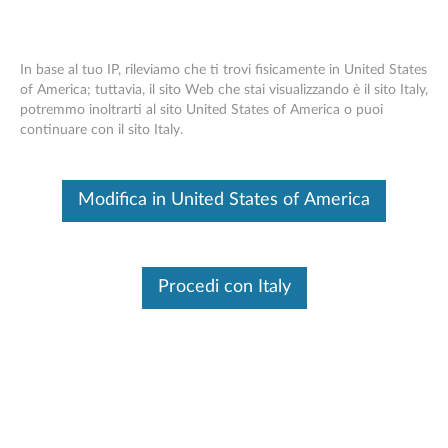
In base al tuo IP, rileviamo che ti trovi fisicamente in United States
of America; tuttavia, il sito Web che stai visualizzando è il sito Italy,
potremmo inoltrarti al sito United States of America o puoi
Lenovo 500 - Panoramica e parti di
Skip to content
continuare con il sito Italy.
ricambio
Modifica in United States of America
Sistema operativo
articoli Correlati
Questo è un articolo tradotto automaticamente, fai clic qui per
visualizzare la versione originale in inglese.
Procedi con Italy