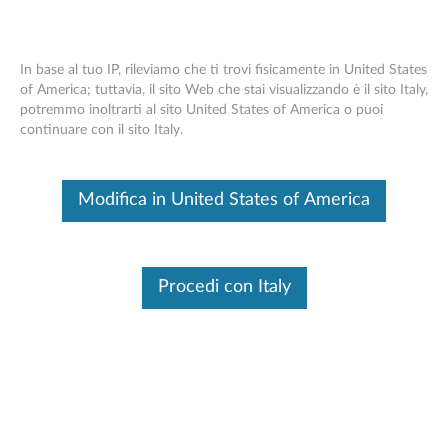
In base al tuo IP, rileviamo che ti trovi fisicamente in United States
of America; tuttavia, il sito Web che stai visualizzando è il sito Italy,
potremmo inoltrarti al sito United States of America o puoi
Supporto per monitor singolo di Think
Skip to content
continuare con il sito Italy.
Centre Tiny-In-One
Questo è un articolo tradotto automaticamente, fai clic qui per
Modifica in United States of America
visualizzare la versione originale in inglese.
Procedi con Italy