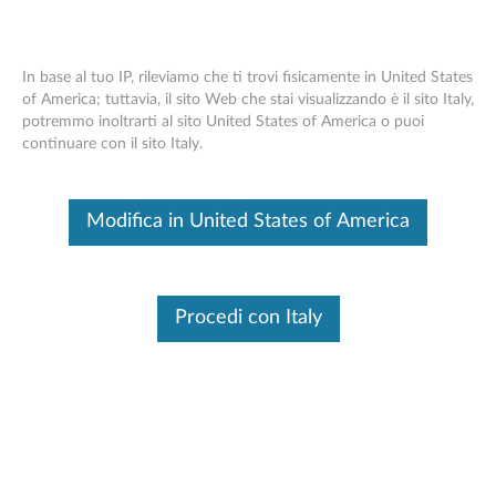
In base al tuo IP, rileviamo che ti trovi fisicamente in United States
of America; tuttavia, il sito Web che stai visualizzando è il sito Italy,
potremmo inoltrarti al sito United States of America o puoi
Mouse di precisione compatto wireless
Skip to content
continuare con il sito Italy.
Lenovo 500
Questo è un articolo tradotto automaticamente, fai clic qui per
Modifica in United States of America
visualizzare la versione originale in inglese.
Procedi con Italy