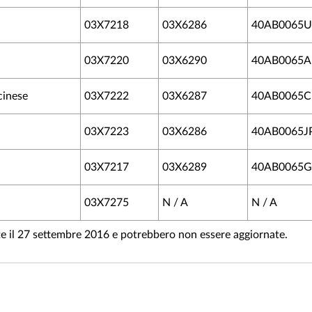
03X7218
03X6286
40AB0065U
03X7220
03X6290
40AB0065
cinese
03X7222
03X6287
40AB0065
03X7223
03X6286
40AB0065J
03X7217
03X6289
40AB0065
03X7275
N / A
N / A
ate il 27 settembre 2016 e potrebbero non essere aggiornate.