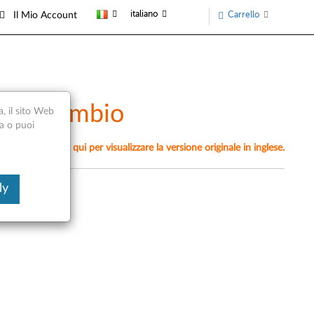
italiano
Carrello
Il Mio Account
 di ricambio
a, il sito Web
ca o puoi
mente, fai clic qui per visualizzare la versione originale in inglese.
ly