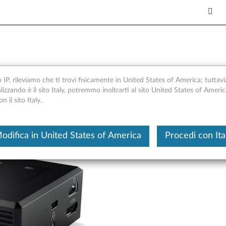
d Stack - Panoramica e parti
o IP, rileviamo che ti trovi fisicamente in United States of America; tuttavi
alizzando è il sito Italy, potremmo inoltrarti al sito United States of Ameri
 il sito Italy.
Questo è un articolo tradotto automatica
odifica in United States of America
Procedi con Ita