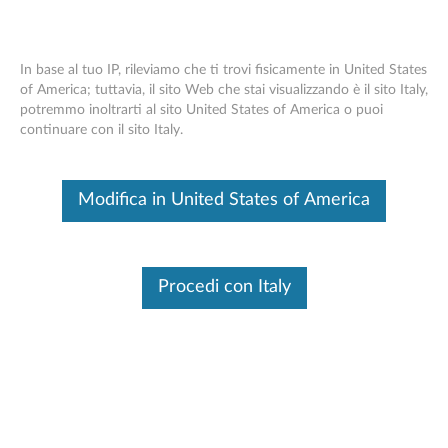
In base al tuo IP, rileviamo che ti trovi fisicamente in United States
of America; tuttavia, il sito Web che stai visualizzando è il sito Italy,
potremmo inoltrarti al sito United States of America o puoi
Custodia tablet Think Pad X1 -
Skip to content
continuare con il sito Italy.
Panoramica
Questo è un articolo tradotto automaticamente, fai clic qui per
Modifica in United States of America
visualizzare la versione originale in inglese.
Procedi con Italy