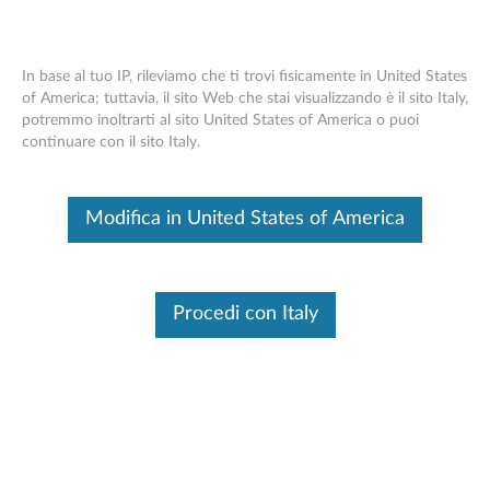
In base al tuo IP, rileviamo che ti trovi fisicamente in United States
of America; tuttavia, il sito Web che stai visualizzando è il sito Italy,
potremmo inoltrarti al sito United States of America o puoi
Unità desktop Secure Lenovo 4 TB / 8
Skip to content
continuare con il sito Italy.
TB - Panoramica e parti di ricambio
Questo è un articolo tradotto automaticamente, fai clic qui per
Modifica in United States of America
visualizzare la versione originale in inglese.
Procedi con Italy