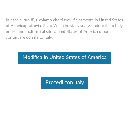
In base al tuo IP, rileviamo che ti trovi fisicamente in United States
of America; tuttavia, il sito Web che stai visualizzando è il sito Italy,
potremmo inoltrarti al sito United States of America o puoi
Lenovo Casual Backpack B200
Skip to content
continuare con il sito Italy.
Questo è un articolo tradotto automaticamente, fai clic qui per
visualizzare la versione originale in inglese.
Modifica in United States of America
Procedi con Italy