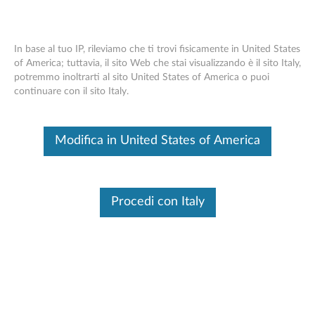
In base al tuo IP, rileviamo che ti trovi fisicamente in United States
of America; tuttavia, il sito Web che stai visualizzando è il sito Italy,
potremmo inoltrarti al sito United States of America o puoi
Think Pad EM7455 4G LTE Mobile
Skip to content
continuare con il sito Italy.
Broadband - Panoramica e parti di
ricambio
Modifica in United States of America
Questo è un articolo tradotto automaticamente, fai clic qui per
visualizzare la versione originale in inglese.
Procedi con Italy