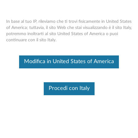
In base al tuo IP, rileviamo che ti trovi fisicamente in United States
of America; tuttavia, il sito Web che stai visualizzando è il sito Italy,
potremmo inoltrarti al sito United States of America o puoi
Adattatore da USB -C a VGA Lenovo
Skip to content
continuare con il sito Italy.
Sistema operativo
articoli Correlati
Modifica in United States of America
Questo è un articolo tradotto automaticamente, fai clic qui per
visualizzare la versione originale in inglese.
Procedi con Italy