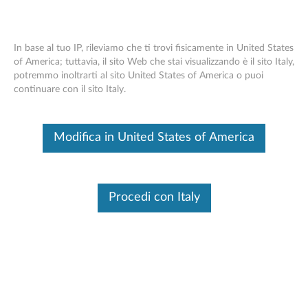
In base al tuo IP, rileviamo che ti trovi fisicamente in United States
of America; tuttavia, il sito Web che stai visualizzando è il sito Italy,
potremmo inoltrarti al sito United States of America o puoi
Auricolare Bluetooth Lenovo W520
Skip to content
continuare con il sito Italy.
Questo è un articolo tradotto automaticamente, fai clic qui per
visualizzare la versione originale in inglese.
Modifica in United States of America
Procedi con Italy