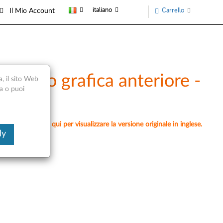
italiano
Carrello
Il Mio Account
amento grafica anteriore -
a, il sito Web
ca o puoi
mente, fai clic qui per visualizzare la versione originale in inglese.
ly