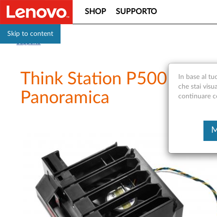
SHOP
SUPPORTO
Skip to content
Supporto
Think Station P500 / P700
In base al tu
che stai visu
Panoramica
continuare con
M