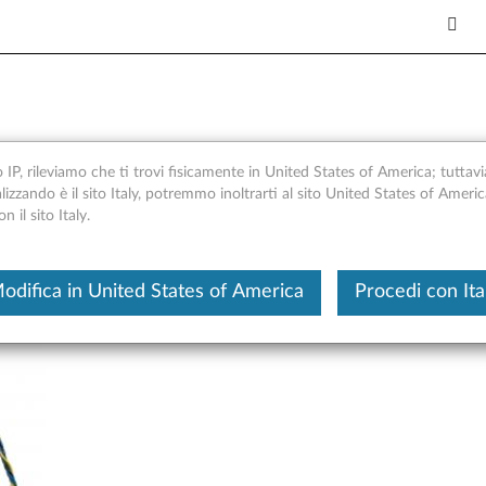
 Gruppo ventola di raffredd
o IP, rileviamo che ti trovi fisicamente in United States of America; tuttavi
alizzando è il sito Italy, potremmo inoltrarti al sito United States of Ameri
 il sito Italy.
Questo è un articolo tradotto automatica
odifica in United States of America
Procedi con Ita