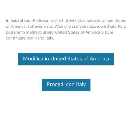
In base al tuo IP, rileviamo che ti trovi fisicamente in United States
of America; tuttavia, il sito Web che stai visualizzando è il sito Italy,
potremmo inoltrarti al sito United States of America o puoi
Scheda aggiuntiva ThinkStation Intel
Skip to content
continuare con il sito Italy.
Thunderbolt - Panoramica e parti di
ricambio
Modifica in United States of America
Questo è un articolo tradotto automaticamente, fai clic qui per
visualizzare la versione originale in inglese.
Procedi con Italy