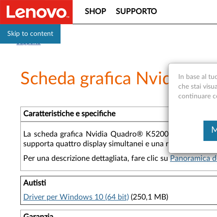
SHOP
SUPPORTO
Skip to content
Supporto
Scheda grafica Nvidia Qua
In base al tu
che stai visu
continuare con
Caratteristiche e specifiche
M
La scheda grafica Nvidia Quadro® K5200 8GB DVI-I, due
supporta quattro display simultanei e una risoluzione fi
Per una descrizione dettagliata, fare clic su
Panoramica d
Autisti
Driver per Windows 10 (64 bit)
(250,1 MB)