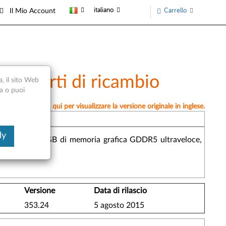
italiano
Carrello
Il Mio Account
 e parti di ricambio
a, il sito Web
ca o puoi
mente, fai clic qui per visualizzare la versione originale in inglese.
ly
 Kepler, con 8GB di memoria grafica GDDR5 ultraveloce,
Versione
Data di rilascio
353.24
5 agosto 2015