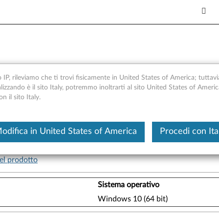
dro DisplayPort - Panoramica
o IP, rileviamo che ti trovi fisicamente in United States of America; tuttavi
alizzando è il sito Italy, potremmo inoltrarti al sito United States of Ameri
 il sito Italy.
Questo è un articolo tradotto automatica
odifica in United States of America
Procedi con Ita
 DisplayPort di ThinkStation si basa sull'architettura Nvidia
no a 4K con VESA® DisplayPort 1.2.
el prodotto
Sistema operativo
Windows 10 (64 bit)