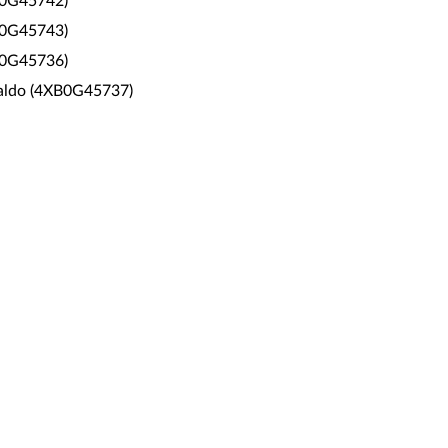
XB0G45742)
XB0G45743)
XB0G45736)
 caldo (4XB0G45737)