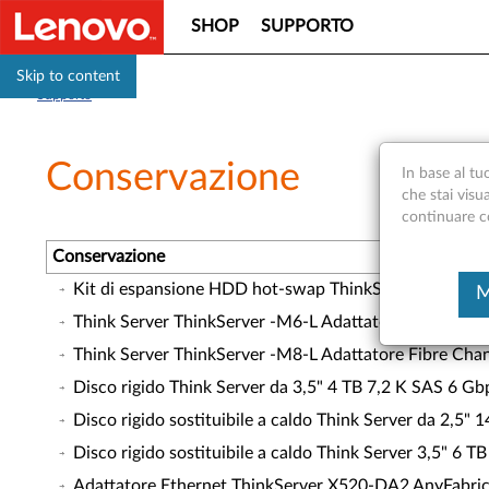
SHOP
SUPPORTO
Skip to content
Supporto
Conservazione
In base al tu
che stai visu
continuare con
Conservazione
Kit di espansione HDD hot-swap ThinkServer da 3,5"
M
Think Server ThinkServer -M6-L Adattatore Fibre Cha
Think Server ThinkServer -M8-L Adattatore Fibre Cha
Disco rigido Think Server da 3,5" 4 TB 7,2 K SAS 6 Gbp
Disco rigido sostituibile a caldo Think Server da 2,5"
Disco rigido sostituibile a caldo Think Server 3,5" 6 T
Adattatore Ethernet ThinkServer X520-DA2 AnyFabric