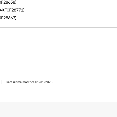
B0F28658)
 (4XF0F28771)
B0F28663)
Data ultima modifica:
01/31/2023