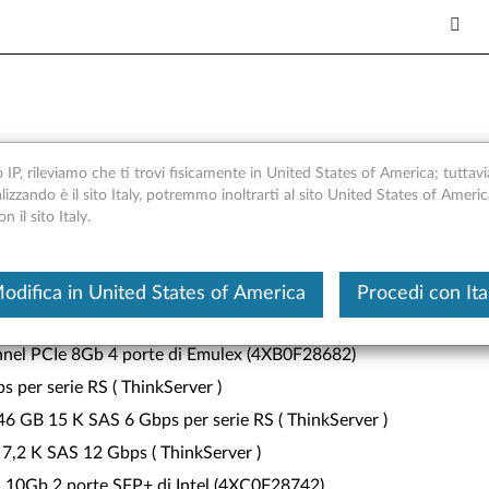
o IP, rileviamo che ti trovi fisicamente in United States of America; tuttavi
alizzando è il sito Italy, potremmo inoltrarti al sito United States of Ameri
 il sito Italy.
Questo è un articolo tradotto automatica
 per tower (4XF0G4588)
odifica in United States of America
Procedi con Ita
nnel PCIe 16Gb 4 porte di Emulex (4XB0F28681)
nnel PCIe 8Gb 4 porte di Emulex (4XB0F28682)
s per serie RS ( ThinkServer )
 146 GB 15 K SAS 6 Gbps per serie RS ( ThinkServer )
B 7,2 K SAS 12 Gbps ( ThinkServer )
 10Gb 2 porte SFP+ di Intel (4XC0F28742)