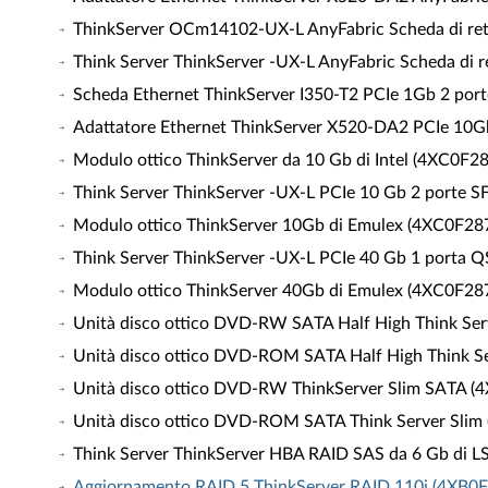
ThinkServer OCm14102-UX-L AnyFabric Scheda di ret
Think Server ThinkServer -UX-L AnyFabric Scheda di 
Scheda Ethernet ThinkServer I350-T2 PCIe 1Gb 2 port
Adattatore Ethernet ThinkServer X520-DA2 PCIe 10Gb
Modulo ottico ThinkServer da 10 Gb di Intel (4XC0F2
Think Server ThinkServer -UX-L PCIe 10 Gb 2 porte S
Modulo ottico ThinkServer 10Gb di Emulex (4XC0F28
Think Server ThinkServer -UX-L PCIe 40 Gb 1 porta 
Modulo ottico ThinkServer 40Gb di Emulex (4XC0F28
Unità disco ottico DVD-RW SATA Half High Think Serv
Unità disco ottico DVD-ROM SATA Half High Think Ser
Unità disco ottico DVD-RW ThinkServer Slim SATA (
Unità disco ottico DVD-ROM SATA Think Server Slim (
Think Server ThinkServer HBA RAID SAS da 6 Gb di L
Aggiornamento RAID 5 ThinkServer RAID 110i (4XB0