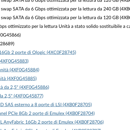
ot swap SATA da 6 Gbps ottimizzata per la lettura da 120 GB (4
ot swap SATA da 6 Gbps ottimizzata per la lettura da 240 GB (4
ot swap SATA da 6 Gbps ottimizzata per la lettura da 120 GB (4
 ottimizzato per la lettura Unità a stato solido sostituibile a
XF0G45866)
F28689)
16Gb 2 porte di Qlogic (4XC0F28745)
U (4XF0G45883)
 unità (4XF0G45884)
unità (4XF0G45885)
ità da 2,5" (4XF0G45886)
 da 2,5" (4XF0G45877)
ID SAS esterno a 8 porte di LSI (4XB0F28705)
nnel PCIe 8Gb 2 porte di Emulex (4XB0F28704)
L AnyFabric 16Gb 2 porte di Emulex (4XB0F28706)