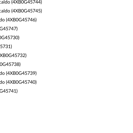
a caldo (4XB0G45744)
a caldo (4XB0G45745)
caldo (4XB0G45746)
B0G45747)
B0G45730)
45731)
 (4XB0G45732)
XB0G45738)
caldo (4XB0G45739)
caldo (4XB0G45740)
B0G45741)