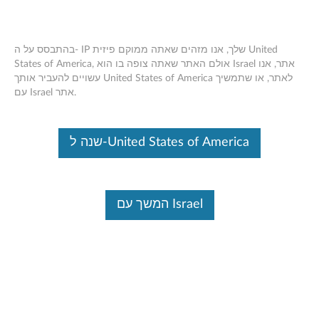
בהתבסס על ה- IP שלך, אנו מזהים שאתה ממוקם פיזית United
States of America, אולם האתר שאתה צופה בו הוא Israel אתר, אנו
Select a Product Family
עשויים להעביר אותך United States of America לאתר, או שתמשיך
בדיקת אחריות
Skip to content
עם Israel אתר.
בדיקת אחריות
שנה ל-United States of America
המשך עם Israel
PC
Laptops, Tablets, Desktops
& Monitors