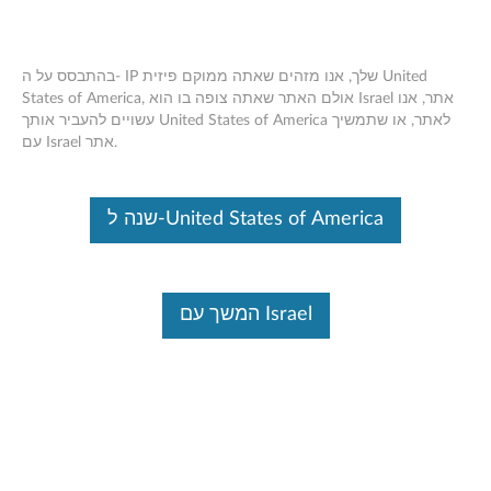
בהתבסס על ה- IP שלך, אנו מזהים שאתה ממוקם פיזית United
States of America, אולם האתר שאתה צופה בו הוא Israel אתר, אנו
עשויים להעביר אותך United States of America לאתר, או שתמשיך
Skip to content
עם Israel אתר.
Lenovo Support Solution
שנה ל-United States of America
המשאב הועבר או אינו זמין כעת.
אבל אנו מקווים שנוכל לעזור לך למצוא את מה שאתה
מחפש
המשך עם Israel
ניתן לחפש משהו אחר