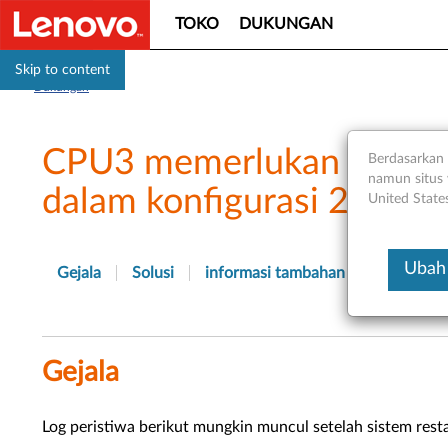
TOKO
DUKUNGAN
Skip to content
Dukungan
CPU3 memerlukan peristiw
Berdasarkan 
namun situs 
dalam konfigurasi 2 atas 
United State
Ubah 
Gejala
Solusi
informasi tambahan
Gejala
Log peristiwa berikut mungkin muncul setelah sistem rest