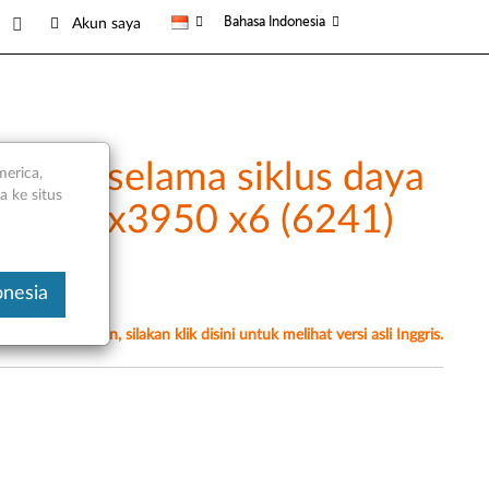
Bahasa Indonesia
Akun saya
catat selama siklus daya
merica,
 ke situs
 Lenovo x3950 x6 (6241)
onesia
erjemahan mesin, silakan klik disini untuk melihat versi asli Inggris.