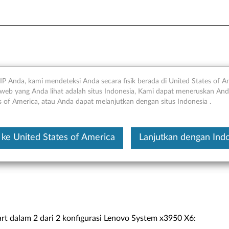
a peringatan sensor yang di
IP Anda, kami mendeteksi Anda secara fisik berada di United States of A
web yang Anda lihat adalah situs Indonesia, Kami dapat meneruskan Anda
2 (bisa juga berupa CPU4) -
s of America, atau Anda dapat melanjutkan dengan situs Indonesia .
ke United States of America
Lanjutkan dengan Ind
Ini merupakan artikel t
art dalam 2 dari 2 konfigurasi Lenovo System x3950 X6: