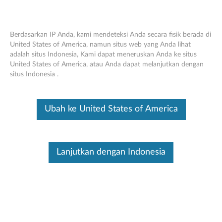
Berdasarkan IP Anda, kami mendeteksi Anda secara fisik berada di
United States of America, namun situs web yang Anda lihat
adalah situs Indonesia, Kami dapat meneruskan Anda ke situs
Panduan Memulai Cepat (Beberapa
Skip to content
United States of America, atau Anda dapat melanjutkan dengan
Bahasa) - A8-50 Tablet (A5500)
situs Indonesia .
Identifikasi Perangkat Anda
Ubah ke United States of America
To be sure this content applies to the device you need
information on, please enter your serial number or select your
product.
Lanjutkan dengan Indonesia
Search serial number or QR Code or Product
Browse
Ini merupakan artikel terjemahan mesin, silakan klik disini untuk
melihat versi asli Inggris.