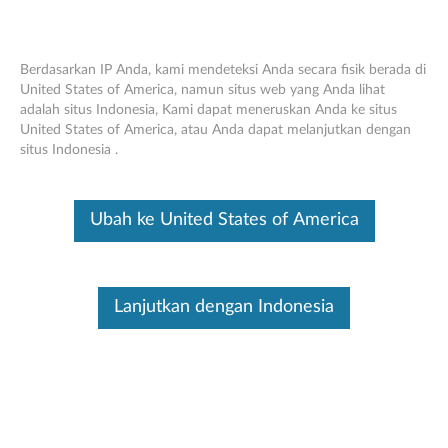
Berdasarkan IP Anda, kami mendeteksi Anda secara fisik berada di
United States of America, namun situs web yang Anda lihat
adalah situs Indonesia, Kami dapat meneruskan Anda ke situs
Skip to content
United States of America, atau Anda dapat melanjutkan dengan
Peta situs
situs Indonesia .
PC
Ubah ke United States of America
Pusat Data
Mobile
Lanjutkan dengan Indonesia
Smart
Informasi
Dukungan
Produk