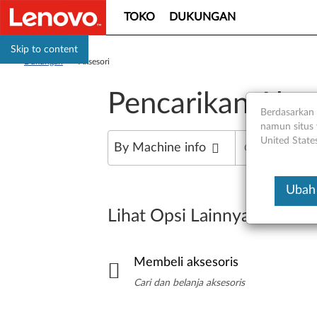
TOKO
DUKUNGAN
Skip to content
Dukungan
>
Aksesori
Pencarikan Akse
Berdasarkan 
namun situs 
United State
By Machine info
Ubah 
Lihat Opsi Lainnya
Membeli aksesoris
Cari dan belanja aksesoris