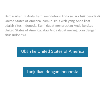
Berdasarkan IP Anda, kami mendeteksi Anda secara fisik berada di
United States of America, namun situs web yang Anda lihat
adalah situs Indonesia, Kami dapat meneruskan Anda ke situs
Lenovo Headset VoIP Nirkabel (Teams) -
Skip to content
United States of America, atau Anda dapat melanjutkan dengan
Ikhtisar dan Suku Cadang Layanan
situs Indonesia .
Ini merupakan artikel terjemahan mesin, silakan klik disini untuk
melihat versi asli Inggris.
Ubah ke United States of America
Lanjutkan dengan Indonesia