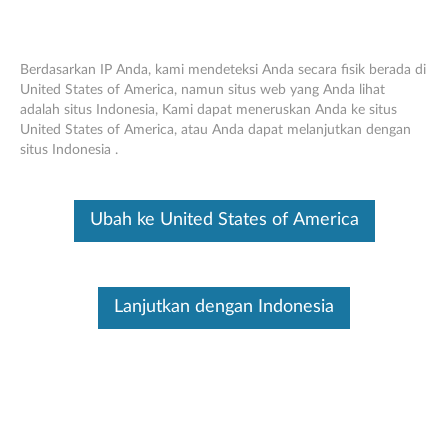
Berdasarkan IP Anda, kami mendeteksi Anda secara fisik berada di
United States of America, namun situs web yang Anda lihat
adalah situs Indonesia, Kami dapat meneruskan Anda ke situs
Mouse Gaming Lenovo M210 RGB -
Skip to content
United States of America, atau Anda dapat melanjutkan dengan
Ikhtisar dan Suku Cadang
situs Indonesia .
Ini merupakan artikel terjemahan mesin, silakan klik disini untuk
melihat versi asli Inggris.
Ubah ke United States of America
Lanjutkan dengan Indonesia